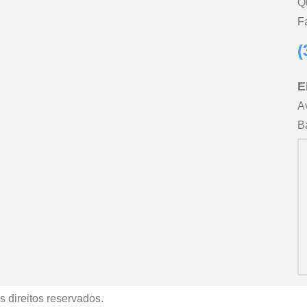
Q
F
(
E
A
B
 direitos reservados.