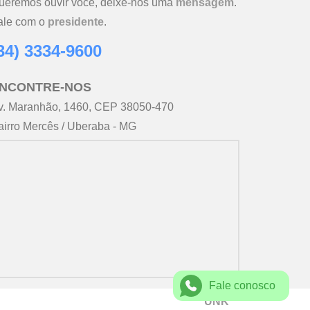
ueremos ouvir você, deixe-nos uma
mensagem
.
ale com o
presidente
.
34) 3334-9600
NCONTRE-NOS
v. Maranhão, 1460, CEP 38050-470
airro Mercês / Uberaba - MG
Fale conosco
UNK