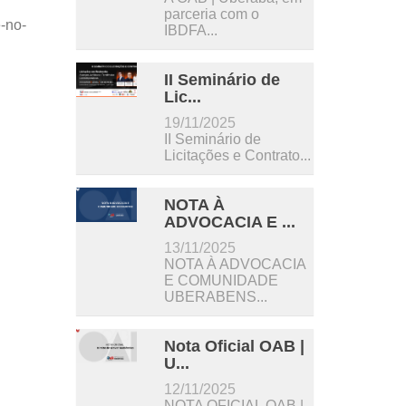
parceria com o
-no-
IBDFA...
II Seminário de
Lic...
19/11/2025
II Seminário de
Licitações e Contrato...
NOTA À
ADVOCACIA E ...
13/11/2025
NOTA À ADVOCACIA
E COMUNIDADE
UBERABENS...
Nota Oficial OAB |
U...
12/11/2025
NOTA OFICIAL OAB |