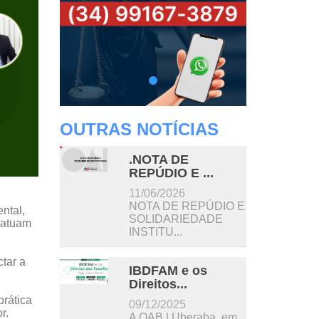
OUTRAS NOTÍCIAS
.NOTA DE
REPÚDIO E ...
11/06/2026
NOTA DE REPÚDIO E
ntal,
SOLIDARIEDADE
 atuam
INSTITU...
tar a
IBDFAM e os
Direitos...
prática
09/12/2025
r.
A OAB | Uberaba, em