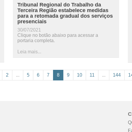
Tribunal Regional do Trabalho da
Terceira Região estabelece medidas
para a retomada gradual dos serviços
presenciais
30/07/2021
Clique no botão abaixo para acessar a
portaria completa.
Leia mais...
2
...
5
6
7
8
9
10
11
...
144
1
C
Q
F