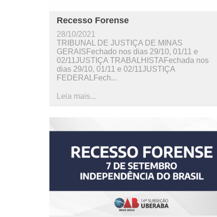
Recesso Forense
28/10/2021
TRIBUNAL DE JUSTIÇA DE MINAS
GERAISFechado nos dias 29/10, 01/11 e
02/11JUSTIÇA TRABALHISTAFechada nos
dias 29/10, 01/11 e 02/11JUSTIÇA
FEDERALFech...
Leia mais...