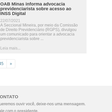
OAB Minas informa advocacia
previdenciarista sobre acesso ao
INSS Digital
22/07/2021
A Seccional Mineira, por meio da Comissão
de Direito Previdenciário (RGPS), divulgou
um comunicado para orientar a advocacia
previdenciarista sobre ...
Leia mais...
45
»
ONTATO
ueremos ouvir você, deixe-nos uma
mensagem
.
ale com o
presidente
.