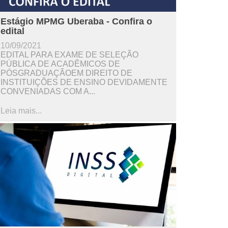
Estágio MPMG Uberaba - Confira o
edital
10/09/2021
EDITAL PARA EXAME DE SELEÇÃO
PÚBLICA DE ACADÊMICOS DE
PÓSGRADUAÇÃOEM DIREITO DE
INSTITUIÇÕES DE ENSINO DEVIDAMENTE
CONVENIADAS COM A...
Leia mais...